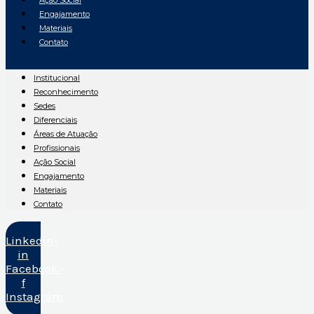
Ação Social
Engajamento
Materiais
Contato
Institucional
Reconhecimento
Sedes
Diferenciais
Áreas de Atuação
Profissionais
Ação Social
Engajamento
Materiais
Contato
Linkedin-
in
Facebook-
f
Instagram